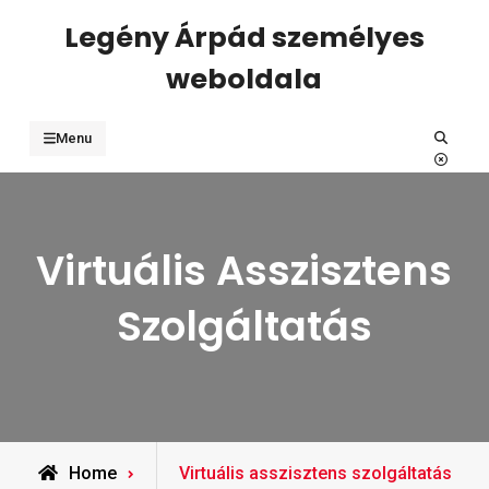
Skip
Legény Árpád személyes
to
weboldala
content
Search
Menu
Virtuális Asszisztens
Szolgáltatás
Home
Virtuális asszisztens szolgáltatás