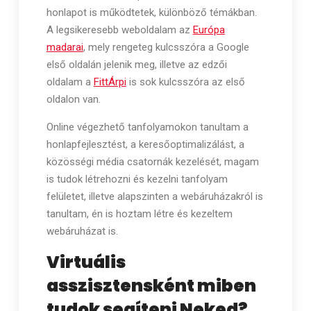
honlapot is működtetek, különböző témákban.
A legsikeresebb weboldalam az
Európa
madarai
, mely rengeteg kulcsszóra a Google
első oldalán jelenik meg, illetve az edzői
oldalam a
FittÁrpi
is sok kulcsszóra az első
oldalon van.
Online végezhető tanfolyamokon tanultam a
honlapfejlesztést, a keresőoptimalizálást, a
közösségi média csatornák kezelését, magam
is tudok létrehozni és kezelni tanfolyam
felületet, illetve alapszinten a webáruházakról is
tanultam, én is hoztam létre és kezeltem
webáruházat is.
Virtuális
asszisztensként miben
tudok segíteni Neked?