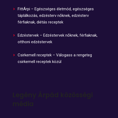
FittÁrpi – Egészséges életmód, egészséges
táplálkozás, edzésterv nőknek, edzésterv
férfiaknak, diétás receptek
Edzéstervek – Edzéstervek nőknek, férfiaknak,
otthoni edzéstervek
Csirkemell receptek – Válogass a rengeteg
csirkemell receptek közül
Legény Árpád közösségi
média