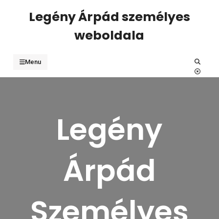
Skip
Legény Árpád személyes
to
weboldala
content
Search
Menu
Legény
Árpád
Személyes