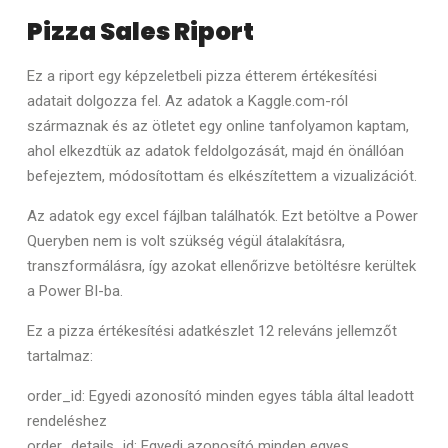
Pizza Sales Riport
Ez a riport egy képzeletbeli pizza étterem értékesítési
adatait dolgozza fel. Az adatok a Kaggle.com-ról
származnak és az ötletet egy online tanfolyamon kaptam,
ahol elkezdtük az adatok feldolgozását, majd én önállóan
befejeztem, módosítottam és elkészítettem a vizualizációt.
Az adatok egy excel fájlban találhatók. Ezt betöltve a Power
Queryben nem is volt szükség végül átalakításra,
transzformálásra, így azokat ellenőrizve betöltésre kerültek
a Power BI-ba.
Ez a pizza értékesítési adatkészlet 12 releváns jellemzőt
tartalmaz:
order_id: Egyedi azonosító minden egyes tábla által leadott
rendeléshez
order_details_id: Egyedi azonosító minden egyes