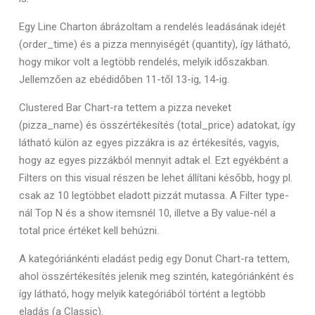
Egy Line Charton ábrázoltam a rendelés leadásának idejét
(order_time) és a pizza mennyiségét (quantity), így látható,
hogy mikor volt a legtöbb rendelés, melyik időszakban.
Jellemzően az ebédidőben 11-től 13-ig, 14-ig.
Clustered Bar Chart-ra tettem a pizza neveket
(pizza_name) és összértékesítés (total_price) adatokat, így
látható külön az egyes pizzákra is az értékesítés, vagyis,
hogy az egyes pizzákból mennyit adtak el. Ezt egyékbént a
Filters on this visual részen be lehet állítani később, hogy pl.
csak az 10 legtöbbet eladott pizzát mutassa. A Filter type-
nál Top N és a show itemsnél 10, illetve a By value-nél a
total price értéket kell behúzni.
A kategóriánkénti eladást pedig egy Donut Chart-ra tettem,
ahol összértékesítés jelenik meg szintén, kategóriánként és
így látható, hogy melyik kategóriából történt a legtöbb
eladás (a Classic).